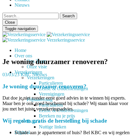
Nieuws
Close
Toggle navigation
Verzekeringsservice
Home
Over ons
Je woning duurzamer renoveren?
Ons Team
Onze visie
Verzekeringen
03/03/23
KBC Nieuws
Verzekeringen
Particulieren
Je woning duurzamer renoveren?
Zelfst. & Ondernemingen
Verenigingen
Dat doe je niet zonder eerst goed advies in te winnen bij experts.
Prijsaanvraag
Maar ben je ook goed beschermd bij schade? Wij staan klaar voor
Particulieren
jou met het juiste verzekeringsadvies.
Zelfst. & Ondernemingen
Bereken nu je prijs
Wij regelen gratis de herstelling bij schade
Extra’s
Nuttige linken
Digitaal
Schade aan je appartement of huis? Bel KBC en wij regelen