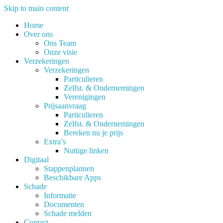
Skip to main content
Home
Over ons
Ons Team
Onze visie
Verzekeringen
Verzekeringen
Particulieren
Zelfst. & Ondernemingen
Verenigingen
Prijsaanvraag
Particulieren
Zelfst. & Ondernemingen
Bereken nu je prijs
Extra’s
Nuttige linken
Digitaal
Stappenplannen
Beschikbare Apps
Schade
Informatie
Documenten
Schade melden
Contact