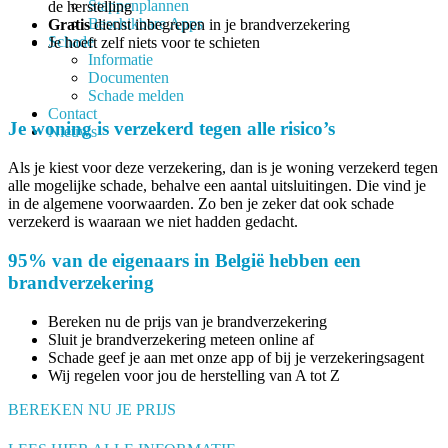
Stappenplannen
de herstelling
Beschikbare Apps
Gratis
dienst inbegrepen in je brandverzekering
Schade
Je hoeft zelf niets voor te schieten
Informatie
Documenten
Schade melden
Contact
Je woning is verzekerd tegen alle risico’s
Nieuws
Als je kiest voor deze verzekering, dan is je woning verzekerd tegen
alle mogelijke schade, behalve een aantal uitsluitingen. Die vind je
in de algemene voorwaarden. Zo ben je zeker dat ook schade
verzekerd is waaraan we niet hadden gedacht.
95% van de eigenaars in België hebben een
brandverzekering
Bereken nu de prijs van je brandverzekering
Sluit je brandverzekering meteen online af
Schade geef je aan met onze app of bij je verzekeringsagent
Wij regelen voor jou de herstelling van A tot Z
BEREKEN NU JE PRIJS