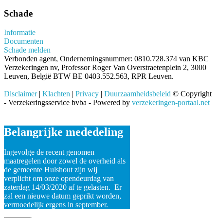
Schade
Informatie
Documenten
Schade melden
Verbonden agent, Ondernemingsnummer: 0810.728.374 van KBC
Verzekeringen nv, Professor Roger Van Overstraetenplein 2, 3000
Leuven, België BTW BE 0403.552.563, RPR Leuven.
Disclaimer
|
Klachten
|
Privacy
|
Duurzaamheidsbeleid
© Copyright
- Verzekeringsservice bvba - Powered by
verzekeringen-portaal.net
Belangrijke mededeling
Ingevolge de recent genomen
maatregelen door zowel de overheid als
de gemeente Hulshout zijn wij
verplicht om onze opendeurdag van
zaterdag 14/03/2020 af te gelasten. Er
zal een nieuwe datum geprikt worden,
vermoedelijk ergens in september.